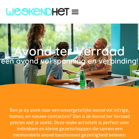
Avond ter Verraad
een avond vol spanning en verbinding!
Ben je op zoek naar een onvergetelijke avond vol intrige,
humor, en nieuwe contacten? Dan is de Avond ter Verraad
precies wat je zoekt. Deze leuke activiteit is perfect voor
individuen en kleine gezelschappen die samen een
memorabele avond barstensvol gezelligheid beleven.