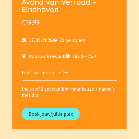
Avond van Verraad –
Eindhoven
€19,99
17/06/2026
20 personen
Rabauw Brewpub
18:30-22:30
Leeftijdscategorie:
18+
Inclusief 1 speciaalbier naar keuze + nacho’s
met dip
Boek jouw/jullie plek