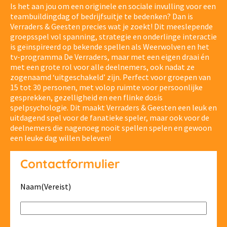
Is het aan jou om een originele en sociale invulling voor een
teambuildingdag of bedrijfsuitje te bedenken? Dan is
Verraders & Geesten precies wat je zoekt! Dit meeslepende
groepsspel vol spanning, strategie en onderlinge interactie
is geïnspireerd op bekende spellen als Weerwolven en het
tv-programma De Verraders, maar met een eigen draai én
met een grote rol voor alle deelnemers, ook nadat ze
zogenaamd ‘uitgeschakeld’ zijn. Perfect voor groepen van
15 tot 30 personen, met volop ruimte voor persoonlijke
gesprekken, gezelligheid en een flinke dosis
spelpsychologie. Dit maakt Verraders & Geesten een leuk en
uitdagend spel voor de fanatieke speler, maar ook voor de
deelnemers die nagenoeg nooit spellen spelen en gewoon
een leuke dag willen beleven!
Contactformulier
Naam
(Vereist)
Voor- en achternaam