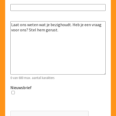
E-mailadres
(Vereist)
Reacties
(Vereist)
0 van 600 max. aantal karakters
Nieuwsbrief
Ja, ik abonneer me graag op de WeekendHet
nieuwsbrief
CAPTCHA