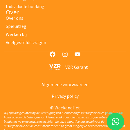
Individuele boeking
Over
Over ons
Speluitleg
Werken bij
Veelgestelde vragen
VZR Garant
Algemene voorwaarden
Privacy policy
© WeekendHet
Wij zijn aangesloten bij de Vereniging van Kleinschalige Reisorganisaties (
VvKR
).
VvKR
komt op voor de belangen van kleine, vaak specialistische reisorganisaties. Via
VvKR
bundelen we onze krachten en delen we onze expertise om zowel voor de
reisorganisatie als de consument tot een zo groot mogelijke zekerheid en tevredenheid