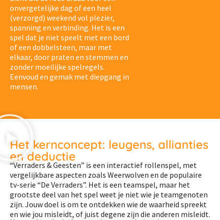
onvergetelijke dag of een heel
(verzorgd) weekend vol plezier,
spanning en verbinding. Het is een
spel dat je niet speelt met een bord
of een dobbelsteen, maar met
elkaar, door praten en stemmen en
zonder moeilijke spelregels.
Eenvoud en gemak met diepgang in
mensen.
Het kernconcept: leugens, allianties
en deductie
“Verraders & Geesten” is een interactief rollenspel, met
vergelijkbare aspecten zoals Weerwolven en de populaire
tv-serie “De Verraders”. Het is een teamspel, maar het
grootste deel van het spel weet je niet wie je teamgenoten
zijn. Jouw doel is om te ontdekken wie de waarheid spreekt
en wie jou misleidt, of juist degene zijn die anderen misleidt.