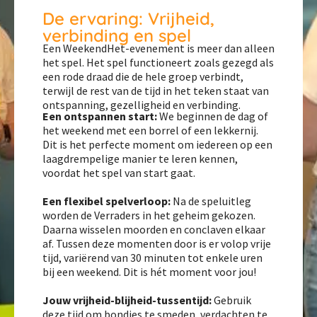
De ervaring: Vrijheid,
verbinding en spel
Een WeekendHet-evenement is meer dan alleen
het spel. Het spel functioneert zoals gezegd als
een rode draad die de hele groep verbindt,
terwijl de rest van de tijd in het teken staat van
ontspanning, gezelligheid en verbinding.
Een ontspannen start:
We beginnen de dag of
het weekend met een borrel of een lekkernij.
Dit is het perfecte moment om iedereen op een
laagdrempelige manier te leren kennen,
voordat het spel van start gaat.
Een flexibel spelverloop:
Na de speluitleg
worden de Verraders in het geheim gekozen.
Daarna wisselen moorden en conclaven elkaar
af. Tussen deze momenten door is er volop vrije
tijd, variërend van 30 minuten tot enkele uren
bij een weekend. Dit is hét moment voor jou!
Jouw vrijheid-blijheid-tussentijd:
Gebruik
deze tijd om bondjes te smeden, verdachten te